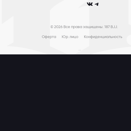
club_187bjj
club187bjj
© 2026 Все права защищены. 187 BJJ.
Оферта
Юр. лицо
Конфиденциальность
...