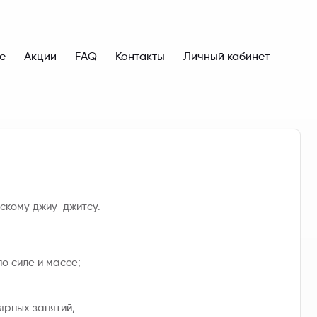
е
Акции
FAQ
Контакты
Личный кабинет
скому джиу-джитсу.
о силе и массе;
ярных занятий;