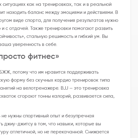
х ситуациях как на тренировках, так и в реальной
чит находить баланс между эмоциями и действиями. В
ругом виде спорта, для получения результатов нужно
 и с отдачей. Также тренировки помогают развить
ойчивость», стальную решимость и гибкий ум. Вы
 ваша уверенность в себе.
просто фитнес»
БЖЖ, потому что им нравится поддерживать
скую форму без скучных кардио тренировок типа
занятий на велотренажере. BJJ — это тренировка
 схваток сгорают тонны калорий, развивается сила,
ь не нужны спортивный опыт и безупречная
ь джиу-джитсу в том, что навыки, которые вы
гуру атлетичной, но не перекачанной. Снижается