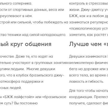
ильного соперника.
контроль в стрессовы
ости от спортивных данных, веса или
жизни. Джиу-джитсу у
преуспевают в нём.
БЖЖ, как и в любом д
строй или сильной, чтобы побеждать на
заниматься регулярно
«психологическую уст
тво техники над силой нападающего.
заметите, как растёт
ый круг общения
Лучше чем «
честве. Даже те, кто ходят на
Девушки занимаются 
тельно участвуют в групповых занятиях
великолепную физиче
ругими людьми. Многие девушки
бега на дорожке или 
го, что в клубах бразильского джиу-
всего тела, во время
 атмосфера поддержки и
ловкость и гибкость.
есных людей.
Для того чтобы начат
ин «БЖЖ лайфстайл» или «бразильское
координация. Прелест
ём суть? Вы постоянно
получите, сделают фи