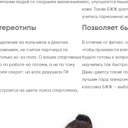
омпании людей со сходными жизненными
вес, улучшается мыше
кожи. Также БЖЖ дает
учитесь гармонично и
тереотипы
Позволяет б
зделения на мальчиков и девочек.
В отличие от фитнес-
уважением, не считая партнера по
чтобы произвести впе
только из-за пола. О ваших спортивных
будьте готовы к вопро
о по работе на татами, а не по тому
научились так быстро
оем секрет: на всех девушках ГИ
Джиу-джитсу также пом
лучшим гард плеером,
классика БЖЖ — выбо
 строится на цвете пояса спортсмена,