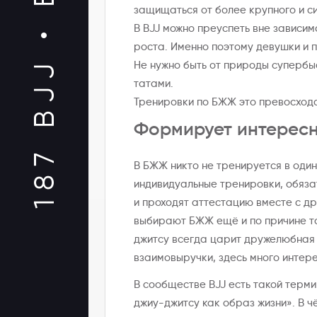
защищаться от более крупного и с
187 BJJ •
В BJJ можно преуспеть вне зависим
роста. Именно поэтому девушки и 
Не нужно быть от природы супербы
татами.
Тренировки по БЖЖ это превосходс
Формирует интересн
В БЖЖ никто не тренируется в одино
индивидуальные тренировки, обяза
и проходят аттестацию вместе с д
выбирают БЖЖ ещё и по причине то
джитсу всегда царит дружелюбная
взаимовыручки, здесь много интер
В сообществе BJJ есть такой терм
джиу-джитсу как образ жизни». В ч