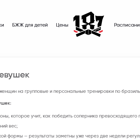
ки
БЖЖ для детей
Цены
Расписани
девушек
 женщин на групповые и персональные тренировки по бразиль
ушек:
ы, которое учит, как победить соперника превосходящего п
ний вес;
ой формы — результаты заметны уже через две недели регул