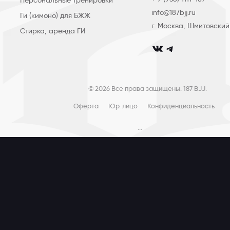
Персональные тренировки
info@187bjj.ru
Ги (кимоно) для БЖЖ
г. Москва, Шмитовский
Стирка, аренда ГИ
club_187bjj
club187bjj
© 2026 Все права защищены. 187 BJJ.
Оферта
Юр. лицо
Конфиденциальность
...