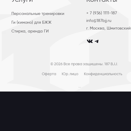
+ 7 (936) 1111-187
Персональные тренировки
info@187bjj.ru
Ги (кимоно) для БЖЖ
г. Москва, Шмитовский
Стирка, аренда ГИ
club_187bjj
club187bjj
© 2026 Все права защищены. 187 BJJ.
Оферта
Юр. лицо
Конфиденциальность
...