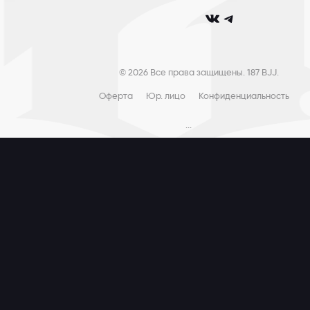
club_187bjj
club187bjj
© 2026 Все права защищены. 187 BJJ.
Оферта
Юр. лицо
Конфиденциальность
...