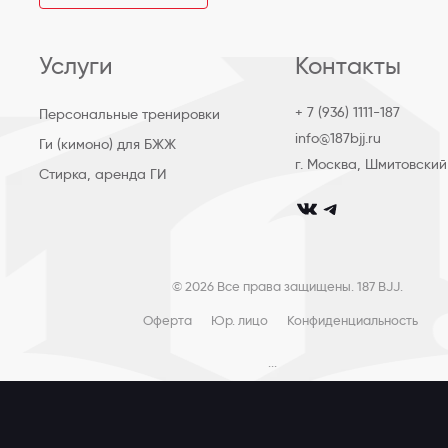
Услуги
Контакты
+ 7 (936) 1111-187
Персональные тренировки
info@187bjj.ru
Ги (кимоно) для БЖЖ
г. Москва, Шмитовский
Стирка, аренда ГИ
club_187bjj
club187bjj
© 2026 Все права защищены. 187 BJJ.
Оферта
Юр. лицо
Конфиденциальность
...