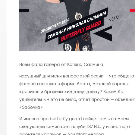
Всем фала галера от Коляна Салмина
насущный для меня вопрос этой осени — что общего
фасона галстука в форме банта, меховой породы
кроликов и бразильским джиу-джицу? Каким бы
удивительным это не было, ответ простой — объединя
«бабочка»
И именно про butterfly guard пойдет речь на моем
следующем семинаре в клубе 187 BJJ у известного
любителя кроликов — Али Магомедова.