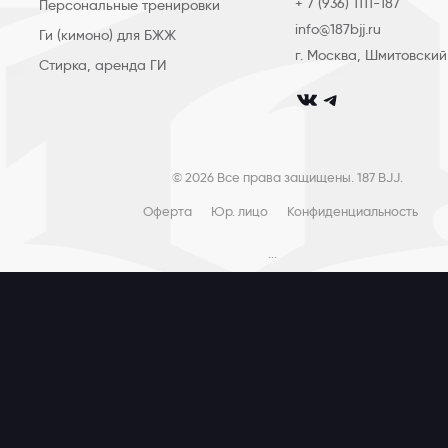
+ 7 (936) 1111-187
Персональные тренировки
info@187bjj.ru
Ги (кимоно) для БЖЖ
г. Москва, Шмитовский
Стирка, аренда ГИ
club_187bjj
club187bjj
© 2026 Все права защищены. 187 BJJ.
Оферта
Юр. лицо
Конфиденциальность
...