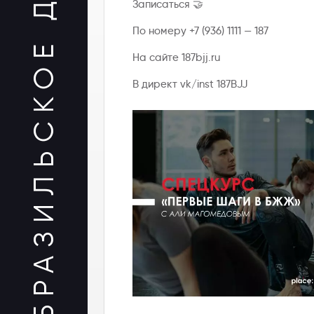
БРАЗИЛЬСКОЕ ДЖИУ-ДЖИТСУ
Записаться 🤝
По номеру +7 (936) 1111 — 187
На сайте 187bjj.ru
В директ vk/inst 187BJJ