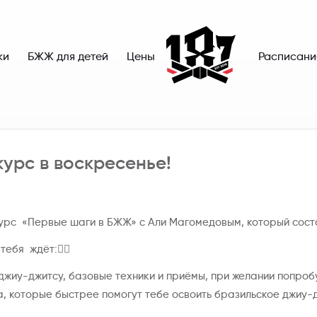
ки
БЖЖ для детей
Цены
Расписани
урс в воскресенье!
рс «Первые шаги в БЖЖ» с Али Магомедовым, который состо
ебя ждёт:👇🏼
жиу-джитсу, базовые техники и приёмы, при желании попробу
а, которые быстрее помогут тебе освоить бразильское джиу-