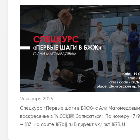
16 января 2025
Спецкурс «Первые шаги в БЖЖ» с Али Магомедовым,
воскресенье в 14:00🙌🏼 Записаться: По номеру +7 (93
— 187 На сайте 187bjj.ru В директ vk/inst 187BJJ