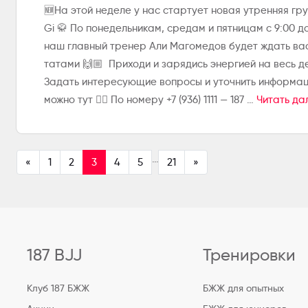
🆕На этой неделе у нас стартует новая утренняя гру
Gi 🥋 По понедельникам, средам и пятницам с 9:00 до
наш главный тренер Али Магомедов будет ждать ва
татами 🙌🏼 Приходи и зарядись энергией на весь д
Задать интересующие вопросы и уточнить информа
можно тут 👇🏼 По номеру +7 (936) 1111 — 187 …
Читать да
…
«
1
2
3
4
5
21
»
187 BJJ
Тренировки
Клуб 187 БЖЖ
БЖЖ для опытных